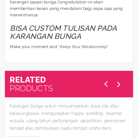
Karangan papan bunga Congratulation ini akan
memberikan kesan yang mendalam bagi siapa saja yang
menerimanya.
BISA CUSTOM TULISAN PADA
KARANGAN BUNGA
Make your moment and “
Keep Your Relationship
“.
RELATED
PRODUCTS
Karangan bunga untuk menyampaikan duka cita atau
belasungkawa, mengucapkan happy wedding, selamat
wisuda, ulang tahun pertunangan, pelantikan, peresmian
tempat atau pembukaan suatu tempat usaha baru.