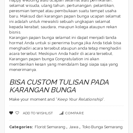
happy wedding atau ucapan selamat atas pernikahan,
selamat wisuda, ulang tahun, pertunangan, pelantikan,
peresmian tempat atau pembukaan suatu tempat usaha
baru. Maksud dari karangan papan bunga ucapan selamat
ini adalah untuk mewakili sebuah ungkapan selamat
kepada kerabat, saudara, maupun kolega ataupun rekan
bisnis.
Karangan papan bunga selamat ini dapat menjadi tanda
hormat Anda untuk si penerima bunga jika Anda tidak bisa
menghadiri acara tersebut ataupun anda tetap menghadiri
acara tersebut. Meskipun Anda hadir di acara tersebut,
Karangan papan bunga Congratulation ini akan
memberikan kesan yang mendalam bagi siapa saja yang
menerimanya.
BISA CUSTOM TULISAN PADA
KARANGAN BUNGA
Make your moment and “
Keep Your Relationship
“.
ADD TO WISHLIST
COMPARE
Categories:
Florist Semarang
,
Jawa
,
Toko Bunga Semarang