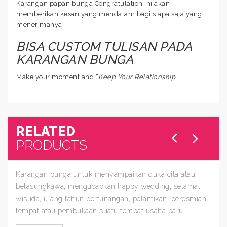
Karangan papan bunga Congratulation ini akan
memberikan kesan yang mendalam bagi siapa saja yang
menerimanya.
BISA CUSTOM TULISAN PADA
KARANGAN BUNGA
Make your moment and “
Keep Your Relationship
“.
RELATED
PRODUCTS
Karangan bunga untuk menyampaikan duka cita atau
belasungkawa, mengucapkan happy wedding, selamat
wisuda, ulang tahun pertunangan, pelantikan, peresmian
tempat atau pembukaan suatu tempat usaha baru.