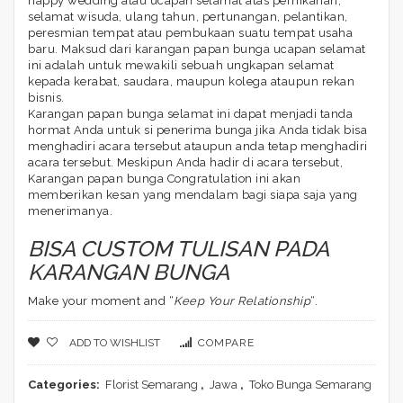
happy wedding atau ucapan selamat atas pernikahan,
selamat wisuda, ulang tahun, pertunangan, pelantikan,
peresmian tempat atau pembukaan suatu tempat usaha
baru. Maksud dari karangan papan bunga ucapan selamat
ini adalah untuk mewakili sebuah ungkapan selamat
kepada kerabat, saudara, maupun kolega ataupun rekan
bisnis.
Karangan papan bunga selamat ini dapat menjadi tanda
hormat Anda untuk si penerima bunga jika Anda tidak bisa
menghadiri acara tersebut ataupun anda tetap menghadiri
acara tersebut. Meskipun Anda hadir di acara tersebut,
Karangan papan bunga Congratulation ini akan
memberikan kesan yang mendalam bagi siapa saja yang
menerimanya.
BISA CUSTOM TULISAN PADA
KARANGAN BUNGA
Make your moment and “
Keep Your Relationship
“.
ADD TO WISHLIST
COMPARE
Categories:
Florist Semarang
,
Jawa
,
Toko Bunga Semarang