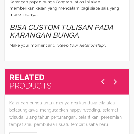
Karangan papan bunga Congratulation ini akan
memberikan kesan yang mendalam bagi siapa saja yang
menerimanya.
BISA CUSTOM TULISAN PADA
KARANGAN BUNGA
Make your moment and “
Keep Your Relationship
“.
RELATED
PRODUCTS
Karangan bunga untuk menyampaikan duka cita atau
belasungkawa, mengucapkan happy wedding, selamat
wisuda, ulang tahun pertunangan, pelantikan, peresmian
tempat atau pembukaan suatu tempat usaha baru.