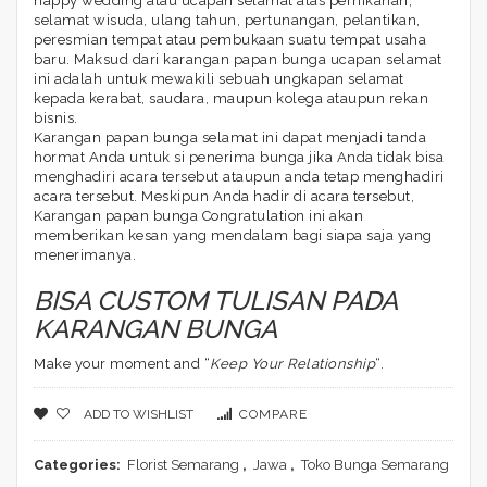
happy wedding atau ucapan selamat atas pernikahan,
selamat wisuda, ulang tahun, pertunangan, pelantikan,
peresmian tempat atau pembukaan suatu tempat usaha
baru. Maksud dari karangan papan bunga ucapan selamat
ini adalah untuk mewakili sebuah ungkapan selamat
kepada kerabat, saudara, maupun kolega ataupun rekan
bisnis.
Karangan papan bunga selamat ini dapat menjadi tanda
hormat Anda untuk si penerima bunga jika Anda tidak bisa
menghadiri acara tersebut ataupun anda tetap menghadiri
acara tersebut. Meskipun Anda hadir di acara tersebut,
Karangan papan bunga Congratulation ini akan
memberikan kesan yang mendalam bagi siapa saja yang
menerimanya.
BISA CUSTOM TULISAN PADA
KARANGAN BUNGA
Make your moment and “
Keep Your Relationship
“.
ADD TO WISHLIST
COMPARE
Categories:
Florist Semarang
,
Jawa
,
Toko Bunga Semarang