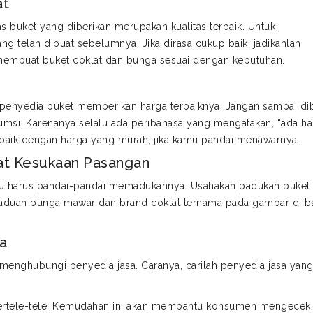
at
as buket yang diberikan merupakan kualitas terbaik. Untuk
g telah dibuat sebelumnya. Jika dirasa cukup baik, jadikanlah
 membuat buket coklat dan bunga sesuai dengan kebutuhan.
n penyedia buket memberikan harga terbaiknya. Jangan sampai di
umsi. Karenanya selalu ada peribahasa yang mengatakan, “ada ha
g baik dengan harga yang murah, jika kamu pandai menawarnya.
at Kesukaan Pasangan
mu harus pandai-pandai memadukannya. Usahakan padukan buket 
paduan bunga mawar dan brand coklat ternama pada gambar di 
a
menghubungi penyedia jasa. Caranya, carilah penyedia jasa yan
ertele-tele. Kemudahan ini akan membantu konsumen mengecek