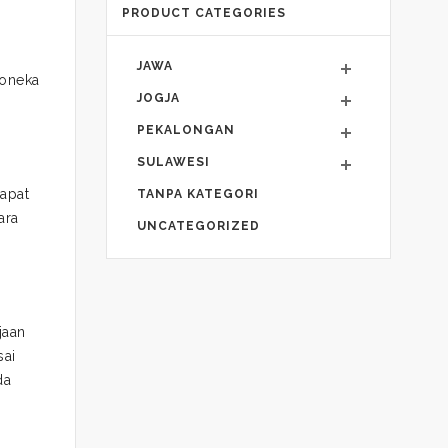
PRODUCT CATEGORIES
JAWA
boneka
JOGJA
PEKALONGAN
SULAWESI
apat
TANPA KATEGORI
ara
UNCATEGORIZED
jaan
sai
da