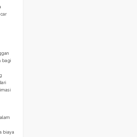
a
acar
ggan
a bagi
g
ari
imasi
dalam
a biaya