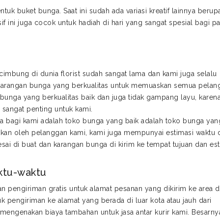
uk buket bunga. Saat ini sudah ada variasi kreatif lainnya berup
f ini juga cocok untuk hadiah di hari yang sangat spesial bagi p
imbung di dunia florist sudah sangat lama dan kami juga selalu
karangan bunga yang berkualitas untuk memuaskan semua pelan
bunga yang berkualitas baik dan juga tidak gampang layu, karen
sangat penting untuk kami.
 bagi kami adalah toko bunga yang baik adalah toko bunga yan
ukan oleh pelanggan kami, kami juga mempunyai estimasi waktu d
ai di buat dan karangan bunga di kirim ke tempat tujuan dan est
ktu-waktu
an pengiriman gratis untuk alamat pesanan yang dikirim ke area 
k pengiriman ke alamat yang berada di luar kota atau jauh dari
engenakan biaya tambahan untuk jasa antar kurir kami. Besarny