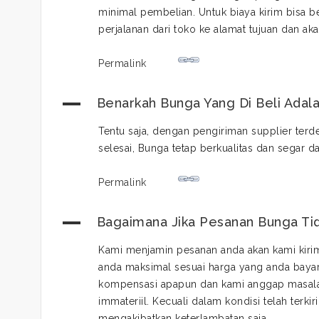
minimal pembelian. Untuk biaya kirim bisa b
perjalanan dari toko ke alamat tujuan dan a
Permalink
A
Benarkah Bunga Yang Di Beli Adal
Tentu saja, dengan pengiriman supplier ter
selesai, Bunga tetap berkualitas dan segar 
Permalink
A
Bagaimana Jika Pesanan Bunga Tid
Kami menjamin pesanan anda akan kami kirim
anda maksimal sesuai harga yang anda baya
kompensasi apapun dan kami anggap masalah 
immateriil. Kecuali dalam kondisi telah ter
mengakibatkan keterlambatan saja.