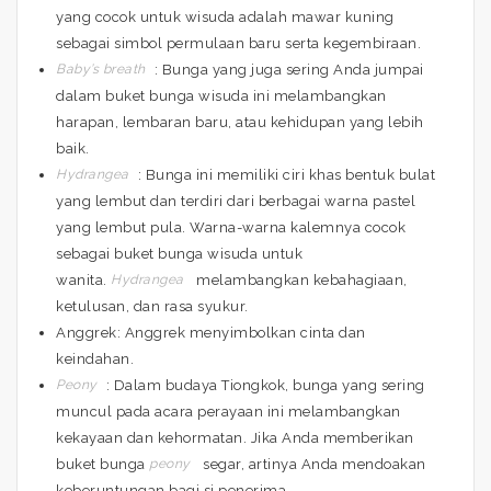
yang cocok untuk wisuda adalah mawar kuning
sebagai simbol permulaan baru serta kegembiraan.
Baby’s breath
: Bunga yang juga sering Anda jumpai
dalam buket bunga wisuda ini melambangkan
harapan, lembaran baru, atau kehidupan yang lebih
baik.
Hydrangea
: Bunga ini memiliki ciri khas bentuk bulat
yang lembut dan terdiri dari berbagai warna pastel
yang lembut pula. Warna-warna kalemnya cocok
sebagai buket bunga wisuda untuk
wanita.
Hydrangea
melambangkan kebahagiaan,
ketulusan, dan rasa syukur.
Anggrek: Anggrek menyimbolkan cinta dan
keindahan.
Peony
: Dalam budaya Tiongkok, bunga yang sering
muncul pada acara perayaan ini melambangkan
kekayaan dan kehormatan. Jika Anda memberikan
buket bunga
peony
segar, artinya Anda mendoakan
keberuntungan bagi si penerima.