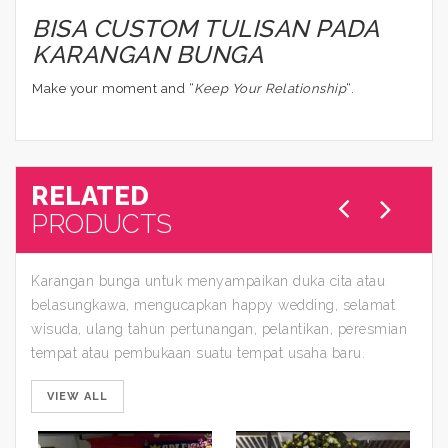
BISA CUSTOM TULISAN PADA
KARANGAN BUNGA
Make your moment and “
Keep Your Relationship
“.
RELATED
PRODUCTS
Karangan bunga untuk menyampaikan duka cita atau
belasungkawa, mengucapkan happy wedding, selamat
wisuda, ulang tahun pertunangan, pelantikan, peresmian
tempat atau pembukaan suatu tempat usaha baru.
VIEW ALL