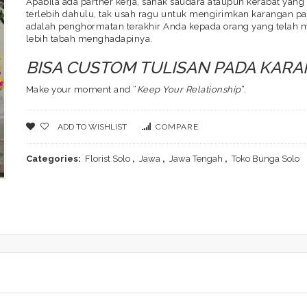
Apabila ada partner kerja, sanak saudara ataupun kerabat yan
terlebih dahulu, tak usah ragu untuk mengirimkan karangan p
adalah penghormatan terakhir Anda kepada orang yang telah m
lebih tabah menghadapinya.
BISA CUSTOM TULISAN PADA KAR
Make your moment and “
Keep Your Relationship
“.
ADD TO WISHLIST
COMPARE
Categories:
Florist Solo
,
Jawa
,
Jawa Tengah
,
Toko Bunga Solo