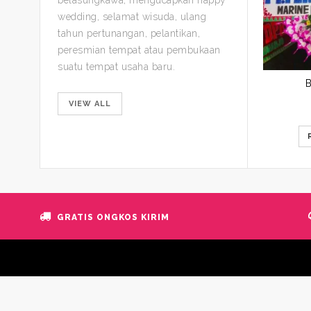
wedding, selamat wisuda, ulang
tahun pertunangan, pelantikan,
peresmian tempat atau pembukaan
suatu tempat usaha baru.
VIEW ALL
GRATIS ONGKOS KIRIM
© 2020 Caliper Florist. All Rights Reserved.