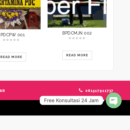
BPDCMJN 002
BPDCPW 001
READ MORE
READ MORE
AR
081517911737
Free Konsultasi 24 Jam