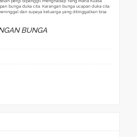
g telah pergi dipanggil menghadap Yang Maha Kuasa
apan bunga duka cita. Karangan bunga ucapan duka cita
eninggal dan supaya keluarga yang ditinggalkan bisa
ANGAN BUNGA