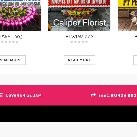
BPWSL 003
BPWPW 002
READ MORE
READ MORE
LAYANAN 24 JAM
100% BUNGA SEG