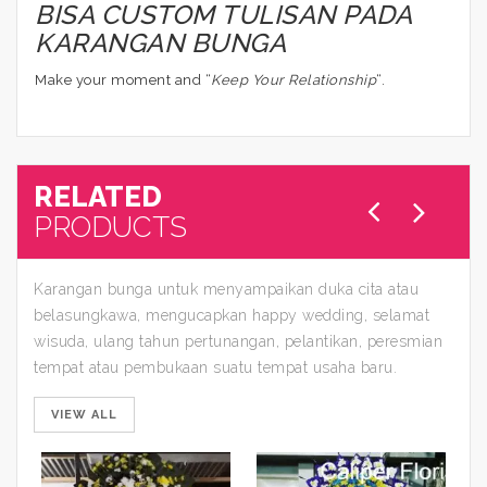
BISA CUSTOM TULISAN PADA
KARANGAN BUNGA
Make your moment and “
Keep Your Relationship
“.
RELATED
PRODUCTS
Karangan bunga untuk menyampaikan duka cita atau
belasungkawa, mengucapkan happy wedding, selamat
wisuda, ulang tahun pertunangan, pelantikan, peresmian
tempat atau pembukaan suatu tempat usaha baru.
VIEW ALL