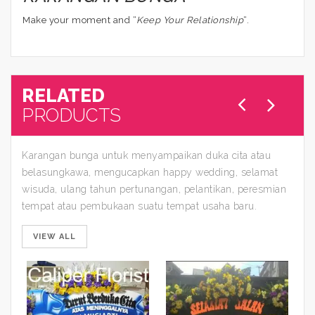
Make your moment and “
Keep Your Relationship
“.
RELATED
PRODUCTS
Karangan bunga untuk menyampaikan duka cita atau
belasungkawa, mengucapkan happy wedding, selamat
wisuda, ulang tahun pertunangan, pelantikan, peresmian
tempat atau pembukaan suatu tempat usaha baru.
VIEW ALL