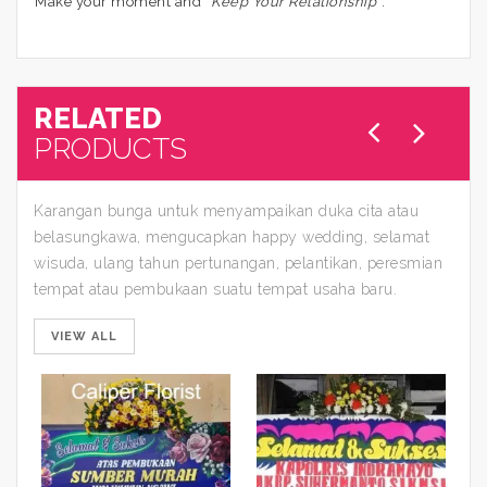
Make your moment and “
Keep Your Relationship
“.
RELATED
PRODUCTS
Karangan bunga untuk menyampaikan duka cita atau
belasungkawa, mengucapkan happy wedding, selamat
wisuda, ulang tahun pertunangan, pelantikan, peresmian
tempat atau pembukaan suatu tempat usaha baru.
VIEW ALL