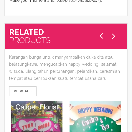
Make your moment and “
Keep Your Relationship
“.
RELATED
PRODUCTS
Karangan bunga untuk menyampaikan duka cita atau
belasungkawa, mengucapkan happy wedding, selamat
wisuda, ulang tahun pertunangan, pelantikan, peresmian
tempat atau pembukaan suatu tempat usaha baru.
VIEW ALL