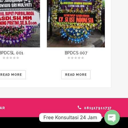
BPDCSL 001
BPDCS 007
READ MORE
READ MORE
AR
081517911737
Free Konsultasi 24 Jam