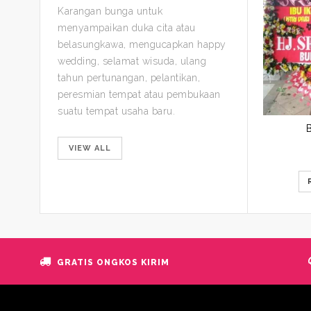
Karangan bunga untuk
menyampaikan duka cita atau
belasungkawa, mengucapkan happy
wedding, selamat wisuda, ulang
tahun pertunangan, pelantikan,
peresmian tempat atau pembukaan
suatu tempat usaha baru.
VIEW ALL
GRATIS ONGKOS KIRIM