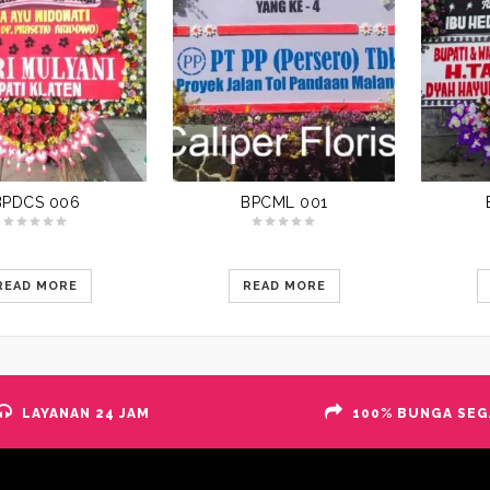
BPDCS 006
BPCML 001
READ MORE
READ MORE
LAYANAN 24 JAM
100% BUNGA SEG