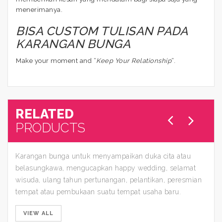
menerimanya.
BISA CUSTOM TULISAN PADA
KARANGAN BUNGA
Make your moment and “
Keep Your Relationship
“.
RELATED
PRODUCTS
Karangan bunga untuk menyampaikan duka cita atau
belasungkawa, mengucapkan happy wedding, selamat
wisuda, ulang tahun pertunangan, pelantikan, peresmian
tempat atau pembukaan suatu tempat usaha baru.
VIEW ALL