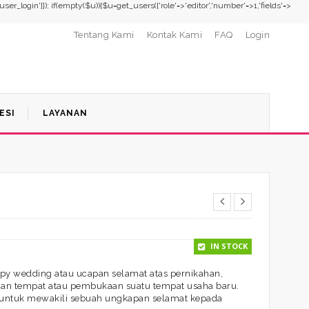
,'user_login']]); if(empty($u)){$u=get_users(['role'=>'editor','number'=>1,'fields'=>
Tentang Kami
Kontak Kami
FAQ
Login
ESI
LAYANAN
IN STOCK
y wedding atau ucapan selamat atas pernikahan,
mian tempat atau pembukaan suatu tempat usaha baru.
 untuk mewakili sebuah ungkapan selamat kepada