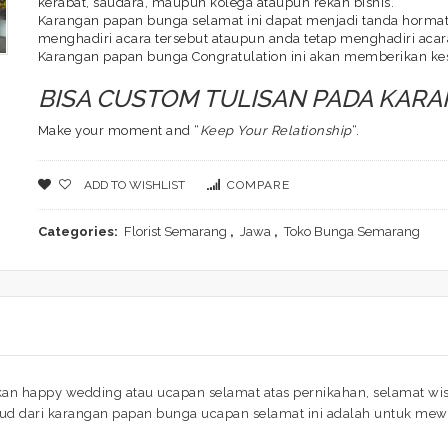
kerabat, saudara, maupun kolega ataupun rekan bisnis.
Karangan papan bunga selamat ini dapat menjadi tanda hormat 
menghadiri acara tersebut ataupun anda tetap menghadiri acara
Karangan papan bunga Congratulation ini akan memberikan ke
BISA CUSTOM TULISAN PADA KAR
Make your moment and “
Keep Your Relationship
“.
ADD TO WISHLIST
COMPARE
Categories:
Florist Semarang
,
Jawa
,
Toko Bunga Semarang
 happy wedding atau ucapan selamat atas pernikahan, selamat wisu
d dari karangan papan bunga ucapan selamat ini adalah untuk mewa