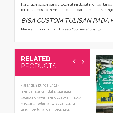
Karangan papan bunga selamat ini dapat menjadi tanda 
tersebut. Meskipun Anda hadir di acara tersebut, Kara
BISA CUSTOM TULISAN PADA
Make your moment and “
Keep Your Relationship
“.
RELATED
PRODUCTS
Karangan bunga untuk
menyampaikan duka cita atau
belasungkawa, mengucapkan happy
wedding, selamat wisuda, ulang
tahun pertunangan, pelantikan,