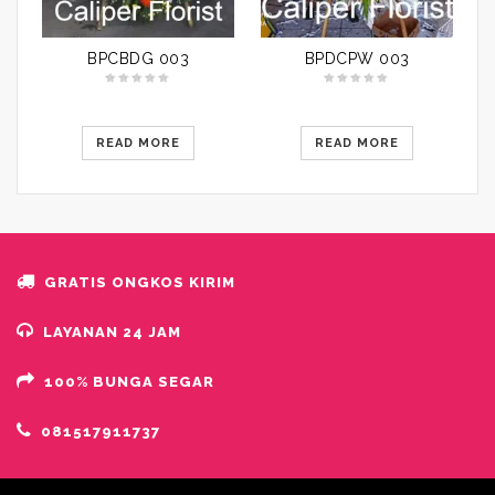
BPCBDG 003
BPDCPW 003
READ MORE
READ MORE
GRATIS ONGKOS KIRIM
LAYANAN 24 JAM
100% BUNGA SEGAR
081517911737