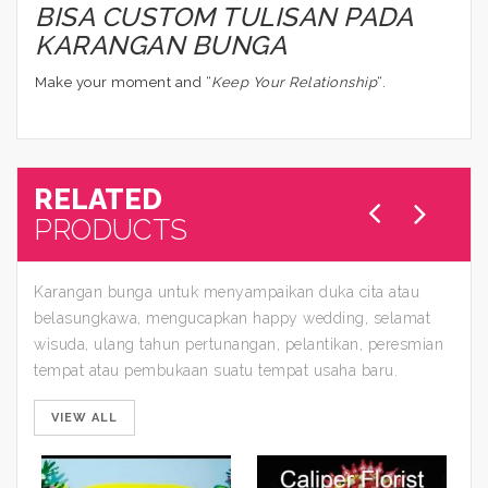
BISA CUSTOM TULISAN PADA
KARANGAN BUNGA
Make your moment and “
Keep Your Relationship
“.
RELATED
PRODUCTS
Karangan bunga untuk menyampaikan duka cita atau
belasungkawa, mengucapkan happy wedding, selamat
wisuda, ulang tahun pertunangan, pelantikan, peresmian
tempat atau pembukaan suatu tempat usaha baru.
VIEW ALL