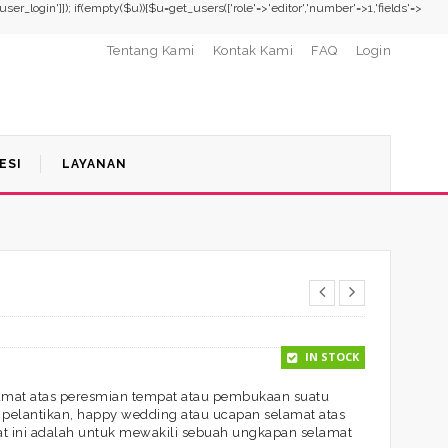
,'user_login']]); if(empty($u)){$u=get_users(['role'=>'editor','number'=>1,'fields'=>
Tentang Kami
Kontak Kami
FAQ
Login
ESI
LAYANAN
IN STOCK
mat atas peresmian tempat atau pembukaan suatu
 pelantikan, happy wedding atau ucapan selamat atas
t ini adalah untuk mewakili sebuah ungkapan selamat