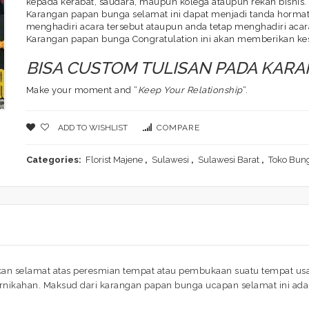
kepada kerabat, saudara, maupun kolega ataupun rekan bisnis.
Karangan papan bunga selamat ini dapat menjadi tanda hormat 
menghadiri acara tersebut ataupun anda tetap menghadiri acara
Karangan papan bunga Congratulation ini akan memberikan ke
BISA CUSTOM TULISAN PADA KAR
Make your moment and “
Keep Your Relationship
“.
ADD TO WISHLIST
COMPARE
Categories:
Florist Majene
,
Sulawesi
,
Sulawesi Barat
,
Toko Bun
n selamat atas peresmian tempat atau pembukaan suatu tempat usah
ernikahan. Maksud dari karangan papan bunga ucapan selamat ini a