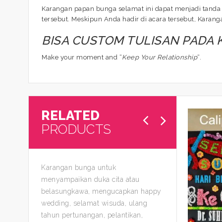
Karangan papan bunga selamat ini dapat menjadi tanda 
tersebut. Meskipun Anda hadir di acara tersebut, Kara
BISA CUSTOM TULISAN PADA
Make your moment and “
Keep Your Relationship
“.
RELATED
PRODUCTS
Karangan bunga untuk
menyampaikan duka cita atau
belasungkawa, mengucapkan happy
wedding, selamat wisuda, ulang
tahun pertunangan, pelantikan,