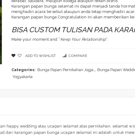
kerabat, saudara, maupun kolega ataupun rekan bisnis.
Karangan papan bunga selamat ini dapat menjadi tanda hormat 
menghadiri acara tersebut ataupun anda tetap menghadiri acara
Karangan papan bunga Congratulation ini akan memberikan ke
BISA CUSTOM TULISAN PADA KAR
Make your moment and “
Keep Your Relationship
“.
ADD TO WISHLIST
COMPARE
Categories:
Bunga Papan Pernikahan Jogja
,
Bunga Papan Weddin
Yogyakarta
 happy wedding atau ucapan selamat atas pernikahan, selamat wisu
d dari karangan papan bunga ucapan selamat ini adalah untuk mewa