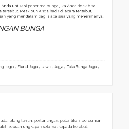
Anda untuk si penerima bunga jika Anda tidak bisa
 tersebut. Meskipun Anda hadir di acara tersebut,
san yang mendalam bagi siapa saja yang menerimanya.
ANGAN BUNGA
g Jogja
,
Florist Jogja
,
Jawa
,
Jogja
,
Toko Bunga Jogja
,
da, ulang tahun, pertunangan, pelantikan, peresmian
kili sebuah ungkapan selamat kepada kerabat,