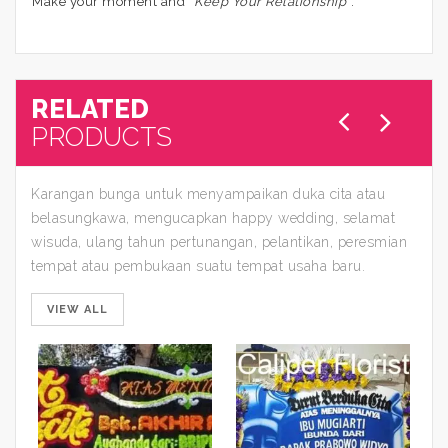
Make your moment and “
Keep Your Relationship
“.
RELATED
PRODUCTS
Karangan bunga untuk menyampaikan duka cita atau
belasungkawa, mengucapkan happy wedding, selamat
wisuda, ulang tahun pertunangan, pelantikan, peresmian
tempat atau pembukaan suatu tempat usaha baru.
VIEW ALL