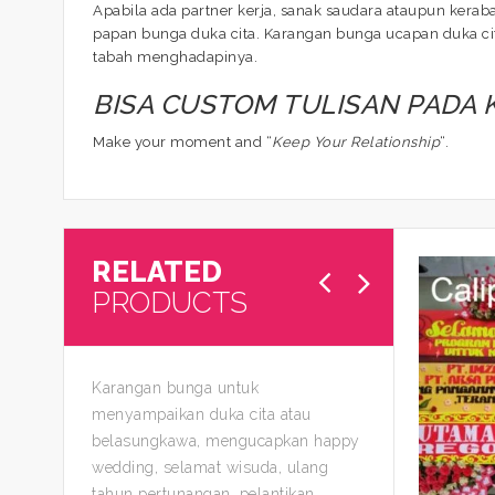
Apabila ada partner kerja, sanak saudara ataupun kera
papan bunga duka cita. Karangan bunga ucapan duka cit
tabah menghadapinya.
BISA CUSTOM TULISAN PADA
Make your moment and “
Keep Your Relationship
“.
RELATED
PRODUCTS
Karangan bunga untuk
menyampaikan duka cita atau
belasungkawa, mengucapkan happy
wedding, selamat wisuda, ulang
tahun pertunangan, pelantikan,