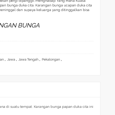
g telah pergi dipanggil menghadap Yang Maha Kuasa
apan bunga duka cita. Karangan bunga ucapan duka cita
eninggal dan supaya keluarga yang ditinggalkan bisa
ANGAN BUNGA
gan
,
Jawa
,
Jawa Tengah
,
Pekalongan
,
a di suatu tempat. Karangan bunga papan duka cita ini