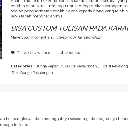
Apabila ada partner kerja, sanak saudara ataupun kerabat yan
terlebih dahulu, tak usah ragu untuk mengirimkan karangan p
adalah penghormatan terakhir Anda kepada orang yang telah m
lebih tabah menghadapinya.
BISA CUSTOM TULISAN PADA KAR
Make your moment and “
Keep Your Relationship
“.
ADD TO WISHLIST
COMPARE
Categories:
Bunga Papan Duka Cita Pekalongan
,
Florist Pekalon
Toko Bunga Pekalongan
au belasungkawa atas meninggalnya seseorang atau terjadinya bencan
embaga tertentu.