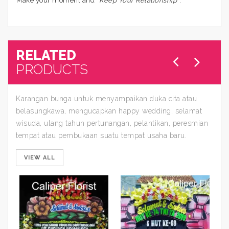
Make your moment and “
Keep Your Relationship
“.
RELATED
PRODUCTS
Karangan bunga untuk menyampaikan duka cita atau
belasungkawa, mengucapkan happy wedding, selamat
wisuda, ulang tahun pertunangan, pelantikan, peresmian
tempat atau pembukaan suatu tempat usaha baru.
VIEW ALL