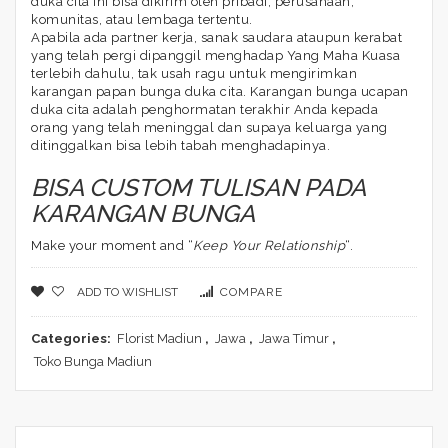
duka cita ini bisa dikirim oleh pribadi, perusahaan,
komunitas, atau lembaga tertentu.
Apabila ada partner kerja, sanak saudara ataupun kerabat
yang telah pergi dipanggil menghadap Yang Maha Kuasa
terlebih dahulu, tak usah ragu untuk mengirimkan
karangan papan bunga duka cita. Karangan bunga ucapan
duka cita adalah penghormatan terakhir Anda kepada
orang yang telah meninggal dan supaya keluarga yang
ditinggalkan bisa lebih tabah menghadapinya.
BISA CUSTOM TULISAN PADA
KARANGAN BUNGA
Make your moment and “
Keep Your Relationship
“.
ADD TO WISHLIST
COMPARE
Categories:
Florist Madiun
,
Jawa
,
Jawa Timur
,
Toko Bunga Madiun