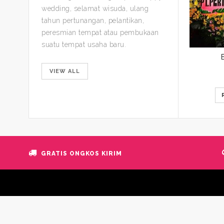
wedding, selamat wisuda, ulang
tahun pertunangan, pelantikan,
peresmian tempat atau pembukaan
suatu tempat usaha baru.
VIEW ALL
GRATIS ONGKOS KIRIM
© 2020 Caliper Florist. All Rights Reserved.