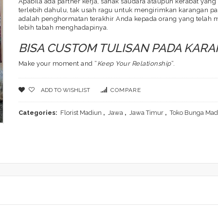
Apabila ada partner kerja, sanak saudara ataupun kerabat yan
terlebih dahulu, tak usah ragu untuk mengirimkan karangan p
adalah penghormatan terakhir Anda kepada orang yang telah m
lebih tabah menghadapinya.
BISA CUSTOM TULISAN PADA KAR
Make your moment and “
Keep Your Relationship
“.
ADD TO WISHLIST
COMPARE
Categories:
Florist Madiun
,
Jawa
,
Jawa Timur
,
Toko Bunga Mad