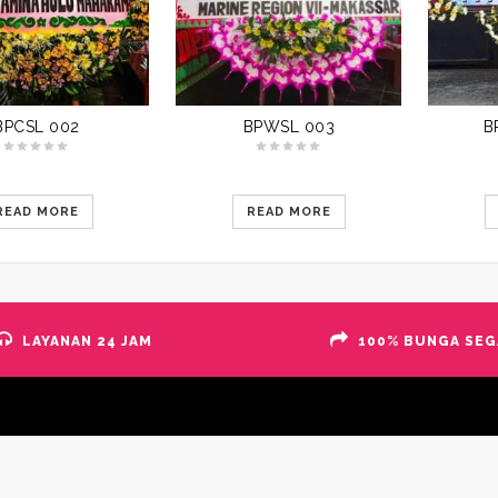
BPCSL 002
BPWSL 003
B
READ MORE
READ MORE
LAYANAN 24 JAM
100% BUNGA SEG