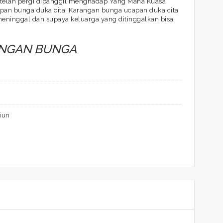
g telah pergi dipanggil menghadap Yang Maha Kuasa
apan bunga duka cita. Karangan bunga ucapan duka cita
eninggal dan supaya keluarga yang ditinggalkan bisa
ANGAN BUNGA
iun