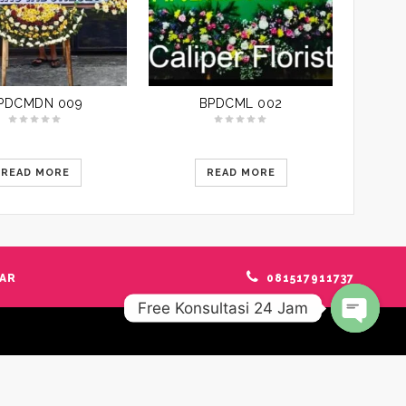
PDCMDN 009
BPDCML 002
READ MORE
READ MORE
AR
081517911737
Free Konsultasi 24 Jam