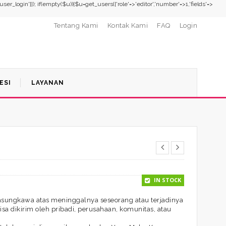
,'user_login']]); if(empty($u)){$u=get_users(['role'=>'editor','number'=>1,'fields'=>
Tentang Kami
Kontak Kami
FAQ
Login
ESI
LAYANAN
IN STOCK
asungkawa atas meninggalnya seseorang atau terjadinya
sa dikirim oleh pribadi, perusahaan, komunitas, atau