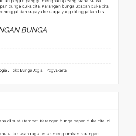
g telah pergi dipanggil menghadap Yang Maha Kuasa
apan bunga duka cita. Karangan bunga ucapan duka cita
eninggal dan supaya keluarga yang ditinggalkan bisa
ANGAN BUNGA
ogja
,
Toko Bunga Jogja
,
Yogyakarta
a di suatu tempat. Karangan bunga papan duka cita ini
dahulu, tak usah ragu untuk mengirimkan karangan