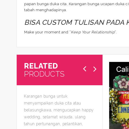
papan bunga duka cita. Karangan bunga ucapan duka cit
tabah menghadapinya.
BISA CUSTOM TULISAN PADA
Make your moment and “
Keep Your Relationship
“.
RELATED
PRODUCTS
Karangan bunga untuk
menyampaikan duka cita atau
belasungkawa, mengucapkan happy
wedding, selamat wisuda, ulang
tahun pertunangan, pelantikan,