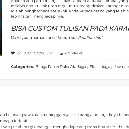
Apabila ada partner kerja, sanak saudara ataupun kerabat yan
terlebih dahulu, tak usah ragu untuk mengirimkan karangan p
adalah penghormatan terakhir Anda kepada orang yang telah m
lebih tabah menghadapinya.
BISA CUSTOM TULISAN PADA KAR
Make your moment and “
Keep Your Relationship
“.
ADD TO WISHLIST
COMPARE
Categories:
Bunga Papan Duka Cita Jogja
,
Florist Jogja
,
Jawa
,
J
au belasungkawa atas meninggalnya seseorang atau terjadinya bencan
embaga tertentu.
bat yang telah pergi dipanggil menghadap Yang Maha Kuasa terlebih 