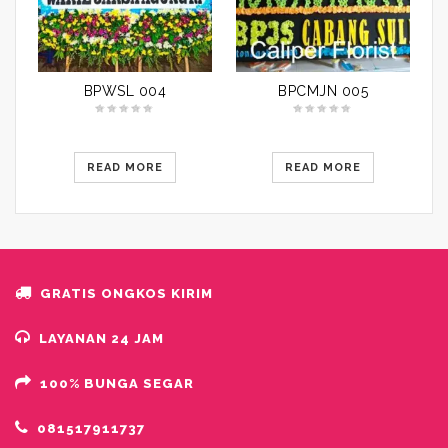
BPWSL 004
BPCMJN 005
READ MORE
READ MORE
GRATIS ONGKOS KIRIM
LAYANAN 24 JAM
100% BUNGA SEGAR
081517911737