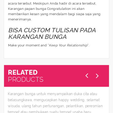
acara tersebut. Meskipun Anda hadir di acara tersebut,
Karangan papan bunga Congratulation ini akan
memberikan kesan yang mendalam bagi siapa saja yang
menerimanya.
BISA CUSTOM TULISAN PADA
KARANGAN BUNGA
Make your moment and “
Keep Your Relationship
“.
RELATED
PRODUCTS
Karangan bunga untuk menyampaikan duka cita atau
belasungkawa, mengucapkan happy wedding, selamat
wisuda, ulang tahun pertunangan, pelantikan, peresmian
tempat atau pembukaan suatu tempat usaha baru.