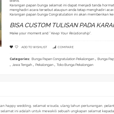
bisnis.
Karangan papan bunga selamat ini dapat menjadi tanda hormat 
menghadiri acara tersebut ataupun anda tetap menghadiri acara
Karangan papan bunga Congratulation ini akan memberikan ke
BISA CUSTOM TULISAN PADA KAR
Make your moment and “
Keep Your Relationship
“.
ADD TO WISHLIST
COMPARE
Categories:
Bunga Papan Congratulation Pekalongan
,
Bunga Pap
,
Jawa Tengah
,
Pekalongan
,
Toko Bunga Pekalongan
n happy wedding, selamat wisuda, ulang tahun pertunangan, pelan
selamat ini adalah untuk mewakili sebuah ungkapan selamat kepada 