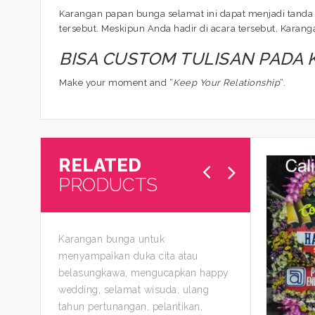
Karangan papan bunga selamat ini dapat menjadi tanda 
tersebut. Meskipun Anda hadir di acara tersebut, Kara
BISA CUSTOM TULISAN PADA
Make your moment and “
Keep Your Relationship
“.
RELATED
PRODUCTS
Karangan bunga untuk
menyampaikan duka cita atau
belasungkawa, mengucapkan happy
wedding, selamat wisuda, ulang
tahun pertunangan, pelantikan,