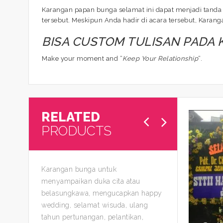
Karangan papan bunga selamat ini dapat menjadi tanda 
tersebut. Meskipun Anda hadir di acara tersebut, Kara
BISA CUSTOM TULISAN PADA
Make your moment and “
Keep Your Relationship
“.
RELATED
PRODUCTS
Karangan bunga untuk
menyampaikan duka cita atau
belasungkawa, mengucapkan happy
wedding, selamat wisuda, ulang
tahun pertunangan, pelantikan,