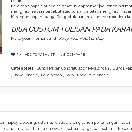
bisnis.
Karangan papan bunga selamat ini dapat menjadi tanda hormat 
menghadiri acara tersebut ataupun anda tetap menghadiri acara
Karangan papan bunga Congratulation ini akan memberikan ke
BISA CUSTOM TULISAN PADA KAR
Make your moment and “
Keep Your Relationship
“.
ADD TO WISHLIST
COMPARE
Categories:
Bunga Papan Congratulation Pekalongan
,
Bunga Pap
,
Jawa Tengah
,
Pekalongan
,
Toko Bunga Pekalongan
n happy wedding, selamat wisuda, ulang tahun pertunangan, pelan
selamat ini adalah untuk mewakili sebuah ungkapan selamat kepada 