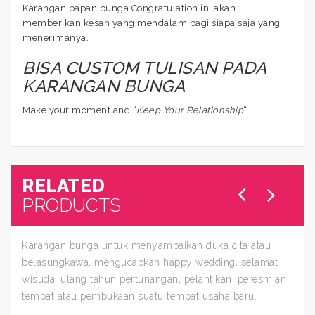
Karangan papan bunga Congratulation ini akan
memberikan kesan yang mendalam bagi siapa saja yang
menerimanya.
BISA CUSTOM TULISAN PADA
KARANGAN BUNGA
Make your moment and “
Keep Your Relationship
“.
RELATED
PRODUCTS
Karangan bunga untuk menyampaikan duka cita atau
belasungkawa, mengucapkan happy wedding, selamat
wisuda, ulang tahun pertunangan, pelantikan, peresmian
tempat atau pembukaan suatu tempat usaha baru.