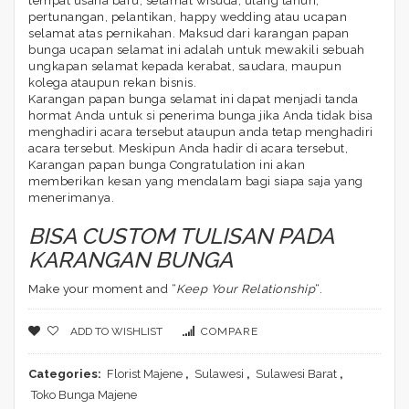
tempat usaha baru, selamat wisuda, ulang tahun,
pertunangan, pelantikan, happy wedding atau ucapan
selamat atas pernikahan. Maksud dari karangan papan
bunga ucapan selamat ini adalah untuk mewakili sebuah
ungkapan selamat kepada kerabat, saudara, maupun
kolega ataupun rekan bisnis.
Karangan papan bunga selamat ini dapat menjadi tanda
hormat Anda untuk si penerima bunga jika Anda tidak bisa
menghadiri acara tersebut ataupun anda tetap menghadiri
acara tersebut. Meskipun Anda hadir di acara tersebut,
Karangan papan bunga Congratulation ini akan
memberikan kesan yang mendalam bagi siapa saja yang
menerimanya.
BISA CUSTOM TULISAN PADA
KARANGAN BUNGA
Make your moment and “
Keep Your Relationship
“.
ADD TO WISHLIST
COMPARE
Categories:
Florist Majene
,
Sulawesi
,
Sulawesi Barat
,
Toko Bunga Majene