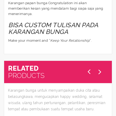
Karangan papan bunga Congratulation ini akan
memberikan kesan yang mendalam bagi siapa saja yang
menerimanya.
BISA CUSTOM TULISAN PADA
KARANGAN BUNGA
Make your moment and “
Keep Your Relationship
“.
RELATED
PRODUCTS
Karangan bunga untuk menyampaikan duka cita atau
belasungkawa, mengucapkan happy wedding, selamat
wisuda, ulang tahun pertunangan, pelantikan, peresmian
tempat atau pembukaan suatu tempat usaha baru.