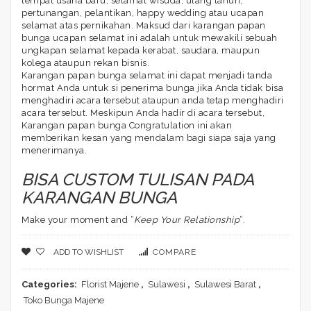
tempat usaha baru, selamat wisuda, ulang tahun,
pertunangan, pelantikan, happy wedding atau ucapan
selamat atas pernikahan. Maksud dari karangan papan
bunga ucapan selamat ini adalah untuk mewakili sebuah
ungkapan selamat kepada kerabat, saudara, maupun
kolega ataupun rekan bisnis.
Karangan papan bunga selamat ini dapat menjadi tanda
hormat Anda untuk si penerima bunga jika Anda tidak bisa
menghadiri acara tersebut ataupun anda tetap menghadiri
acara tersebut. Meskipun Anda hadir di acara tersebut,
Karangan papan bunga Congratulation ini akan
memberikan kesan yang mendalam bagi siapa saja yang
menerimanya.
BISA CUSTOM TULISAN PADA
KARANGAN BUNGA
Make your moment and “
Keep Your Relationship
“.
ADD TO WISHLIST
COMPARE
Categories:
Florist Majene
,
Sulawesi
,
Sulawesi Barat
,
Toko Bunga Majene