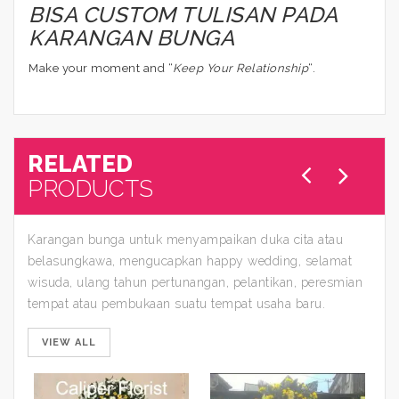
BISA CUSTOM TULISAN PADA
KARANGAN BUNGA
Make your moment and “
Keep Your Relationship
“.
RELATED
PRODUCTS
Karangan bunga untuk menyampaikan duka cita atau
belasungkawa, mengucapkan happy wedding, selamat
wisuda, ulang tahun pertunangan, pelantikan, peresmian
tempat atau pembukaan suatu tempat usaha baru.
VIEW ALL