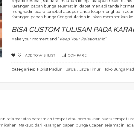
kepada kerabat, saudara, maupun kolega ataupun rekan bisnis.
Karangan papan bunga selamat ini dapat menjadi tanda hormat 
menghadiri acara tersebut ataupun anda tetap menghadiri acara
Karangan papan bunga Congratulation ini akan memberikan ke
BISA CUSTOM TULISAN PADA KAR
Make your moment and “
Keep Your Relationship
“.
ADD TO WISHLIST
COMPARE
Categories:
Florist Madiun
,
Jawa
,
Jawa Timur
,
Toko Bunga Mad
n selamat atas peresmian tempat atau pembukaan suatu tempat usah
ernikahan. Maksud dari karangan papan bunga ucapan selamat ini a