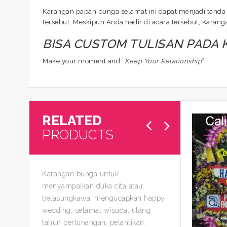
Karangan papan bunga selamat ini dapat menjadi tanda 
tersebut. Meskipun Anda hadir di acara tersebut, Kara
BISA CUSTOM TULISAN PADA
Make your moment and “
Keep Your Relationship
“.
RELATED
PRODUCTS
Karangan bunga untuk
menyampaikan duka cita atau
belasungkawa, mengucapkan happy
wedding, selamat wisuda, ulang
tahun pertunangan, pelantikan,