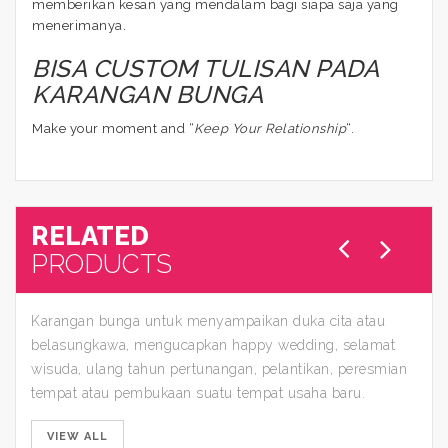
memberikan kesan yang mendalam bagi siapa saja yang
menerimanya.
BISA CUSTOM TULISAN PADA
KARANGAN BUNGA
Make your moment and “
Keep Your Relationship
“.
RELATED
PRODUCTS
Karangan bunga untuk menyampaikan duka cita atau
belasungkawa, mengucapkan happy wedding, selamat
wisuda, ulang tahun pertunangan, pelantikan, peresmian
tempat atau pembukaan suatu tempat usaha baru.
VIEW ALL